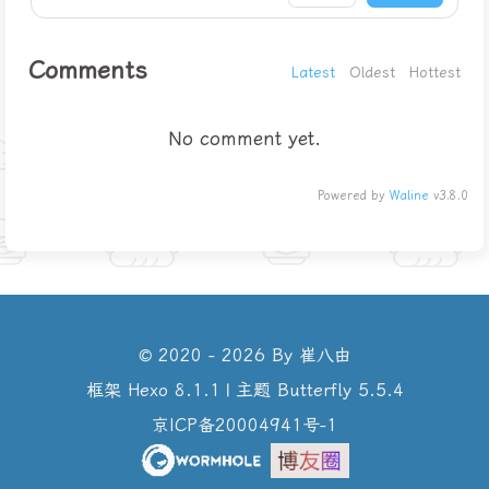
Comments
Latest
Oldest
Hottest
No comment yet.
Powered by
Waline
v3.8.0
© 2020 - 2026 By 崔八由
框架
Hexo 8.1.1
|
主题
Butterfly 5.5.4
京ICP备20004941号-1